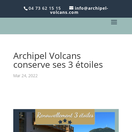
Le dimanche, c'est
Brunch
chez Archipel Volcans -
04 73 62 15 15
info@archipel-
volcans.com
Réservez au 04 73 62 15 15 !
Archipel Volcans
conserve ses 3 étoiles
Mar 24, 2022