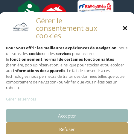
Gérer le
consentement aux
cookies
Pour vous offrir les meilleures expériences de navigation
, nous
Infos Pratiques
utilisons des
cookies
et des
services
pour assurer
le
fonctionnement normal de certaines fonctionnalités
Mentions Légales
(bannière, pop up réservation) ainsi que pour stocker et/ou accéder
aux
informations des appareils
. Le fait de consentir à ces
Conditions générales de vente
technologies nous permettra de traiter des données telles que votre
comportement de navigation (ou vérifier que vous n'êtes pas un
Politique de confidentialité
robot !).
Politique de cookies
Gérer les services
Partenaires
Accepter
Refuser